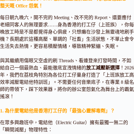
整天嘅 Office 怨氣！
每日朝九晚六，開不完的 Meeting、改不完的 Report、還要應付
老細同客人的無理要求……身為香港的打工仔（上班族），你每
晚放工時是不是都覺得身心俱疲，只想癱在沙發上無靈魂地刷手
機？長期處於這種高壓、單調的「社畜」生活狀態，不單止會令
生活失去熱情，更容易積壓情緒，導致精神緊繃、失眠。
與其繼續用傷眼又空虛的刷 Threads、看連登來打發時間，不如
給自己一個最熱血、最能徹底宣洩情緒的
放工減壓新選擇
！2026
年，我們在荔枝角特別為各位打工仔量身打造了「上班族放工高
效率減壓電結他特訓班」。不需要任何音樂底子，在專業 8 級名
師的帶領下，踩下效果器，將你的辦公室怨氣化為舞台上的霸氣
搖滾！
1. 為什麼電結他是香港打工仔的「最強心靈解毒劑」？
在眾多興趣班中，電結他（Electric Guitar）擁有最獨一無二的
「瞬間減壓」物理特性：