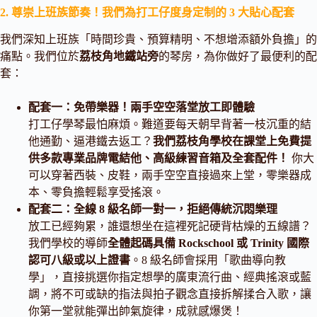
2. 尊崇上班族節奏！我們為打工仔度身定制的 3 大貼心配套
我們深知上班族「時間珍貴、預算精明、不想增添額外負擔」的
痛點。我們位於
荔枝角地鐵站旁
的琴房，為你做好了最便利的配
套：
配套一：免帶樂器！兩手空空落堂放工即體驗
打工仔學琴最怕麻煩。難道要每天朝早背著一枝沉重的結
他通勤、逼港鐵去返工？
我們荔枝角學校在課堂上免費提
供多款專業品牌電結他、高級練習音箱及全套配件！
你大
可以穿著西裝、皮鞋，兩手空空直接過來上堂，零樂器成
本、零負擔輕鬆享受搖滾。
配套二：全線 8 級名師一對一，拒絕傳統沉悶樂理
放工已經夠累，誰還想坐在這裡死記硬背枯燥的五線譜？
我們學校的導師
全體起碼具備 Rockschool 或 Trinity 國際
認可八級或以上證書
。8 級名師會採用「歌曲導向教
學」，直接挑選你指定想學的廣東流行曲、經典搖滾或藍
調，將不可或缺的指法與拍子觀念直接拆解揉合入歌，讓
你第一堂就能彈出帥氣旋律，成就感爆煲！