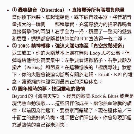
① 轟鳴破音（Distortion），直接震碎所有職場負能量
當你換下西裝、拿起電結他，踩下破音效果器，將音箱音
量扭大的一瞬間——那種厚實、充滿爆發力的搖滾轟鳴會
直接衝擊你的耳膜！右手全力一掃，積壓了一整天的怨氣
和委屈，通通都會隨着這帥氣的 Riff 宣洩得一乾二淨。
② 100% 精神轉移，強迫大腦切換至「真空放鬆頻道」
返工放工，你的大腦基本上還在無限 Loop 思考公事。但
彈電結他需要高度集中：左手要看譜撳格子、右手要顧及
撥片（Picking）和節奏。在這種愉快的「極度專注」狀態
下，你的大腦會被迫切斷所有關於老細、Email、KPI 的雜
念，讓緊繃的神經得到最真正的深度休息。
③ 圓年輕時的夢，找回靈魂的熱情
Beyond 的《海闊天空》、經典的歐美 Rock & Blues 或者是
現代熱血動漫歌……這些陪伴你成長、讓你熱血沸騰的旋
律，以前因為忙返工、要養家而錯過了。現在退休前／三
十而立的最好的時機，親手把它們彈出來，你會發現那個
充滿熱情的自己從未消失！