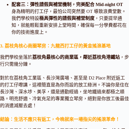
配套三：彈性請假與補堂機制，完美配合 Mid-night OT
身為精明的打工仔，最怕公司突然要 OT 導致浪費堂數。
我們學校特設
極具彈性的請假與補堂制度
，只要提早通
知，就能輕鬆重新安排上堂時間，確保每一分學費都花在
你的技術進度上。
3. 荔枝角核心商圈琴房：九龍西打工仔的黃金搖滾基地
我們學校坐落於
荔枝角最核心的商業區，鄰近荔枝角港鐵站
，步
行只需幾分鐘。
對於在荔枝角工業區、長沙灣廣場、甚至是 D2 Place 附近返工
的打工仔嚟講，這裡簡直是為你而設的放工綠洲。不論你是住在
長沙灣、深水埗、美孚，還是通勤經過，坐地鐵過來都極之順
路。明亮舒適、冷氣充足的專業獨立琴房，絕對是你放工後最佳
的消遣減壓去處！
結論：生活不應只有返工，今晚就來一場指尖的搖滾革命！