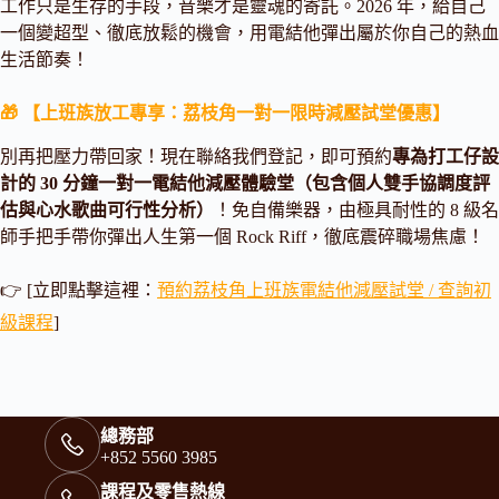
工作只是生存的手段，音樂才是靈魂的寄託。2026 年，給自己
一個變超型、徹底放鬆的機會，用電結他彈出屬於你自己的熱血
生活節奏！
🎁 【上班族放工專享：荔枝角一對一限時減壓試堂優惠】
別再把壓力帶回家！現在聯絡我們登記，即可預約
專為打工仔設
計的 30 分鐘一對一電結他減壓體驗堂（包含個人雙手協調度評
估與心水歌曲可行性分析）
！免自備樂器，由極具耐性的 8 級名
師手把手帶你彈出人生第一個 Rock Riff，徹底震碎職場焦慮！
👉 [立即點擊這裡：
預約荔枝角上班族電結他減壓試堂 / 查詢初
級課程
]
總務部
+852 5560 3985
課程及零售熱線