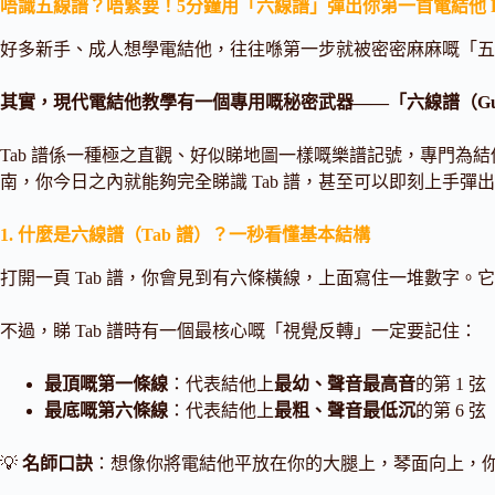
唔識五線譜？唔緊要！5分鐘用「六線譜」彈出你第一首電結他 Pop 
好多新手、成人想學電結他，往往喺第一步就被密密麻麻嘅「
其實，現代電結他教學有一個專用嘅秘密武器——「六線譜（Guitar T
Tab 譜係一種極之直觀、好似睇地圖一樣嘅樂譜記號，專門為結
南，你今日之內就能夠完全睇識 Tab 譜，甚至可以即刻上手彈出你
1. 什麼是六線譜（Tab 譜）？一秒看懂基本結構
打開一頁 Tab 譜，你會見到有六條橫線，上面寫住一堆數字。
不過，睇 Tab 譜時有一個最核心嘅「視覺反轉」一定要記住：
最頂嘅第一條線
：代表結他上
最幼、聲音最高音
的第 1 弦
最底嘅第六條線
：代表結他上
最粗、聲音最低沉
的第 6 弦
💡
名師口訣
：想像你將電結他平放在你的大腿上，琴面向上，你由