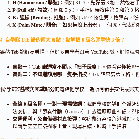
H (Hammer-on / 擊弦)
：例如 3 h 5。先彈第 3 格，
P (Pull-off / 勾弦)
：例如 5 p 3。手指同時按住第 5 和第
B / 弧線 (Bending / 推弦)
：例如 7b9。按住第 7 格彈奏，
X (Palm Mute / 悶音)
：如果橫線上出現了一個 X，代表你右
4. 自學睇 Tab 譜的兩大盲點！點解搵 8 級名師學快 3 倍？
雖然 Tab 譜好易看懂，但好多自學者跟着 YouTube 練，好
盲點一：Tab 譜通常不顯示「拍子長度」
。你看得懂按哪
盲點二：不知道該用哪一隻手指按
。Tab 譜只寫第 5
我們位於
荔枝角地鐵站旁
的電結他學校，為所有新手提供最完美
全線 8 級名師，一對一現場微調
：我們學校的導師全體起碼具備
法安排」與「節奏律動（Groove）」去還原原曲神韻，
交通便利，免自備器材直接彈
：琴房鄰近荔枝角港鐵站，
以兩手空空直接過來上堂，現場看譜、即時上手搖滾！