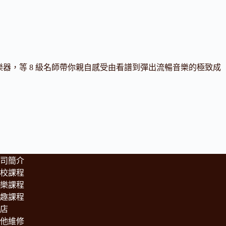
樂器，等 8 級名師帶你親自感受由看譜到彈出流暢音樂的極致成
司簡介
校課程
樂課程
趣課程
店
他維修