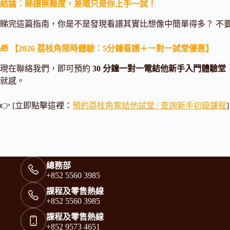
結論：睇譜無難度，差嘅只是你上手一試！
睇完這篇指南，你是不是發現看譜其實比想像中簡單得多？ 不
🎁 【2026 荔枝角限時體驗：5分鐘看譜＋一對一試堂優惠】
現在聯絡我們，即可預約
30 分鐘一對一電結他新手入門體驗堂
就感。
👉 [立即點擊這裡：
預約荔枝角電結他試堂 / 查詢新手初級課程
]
總務部
+852 5560 3985
課程及零售熱線
+852 5560 3985
課程及零售熱線
+852 9573 4651