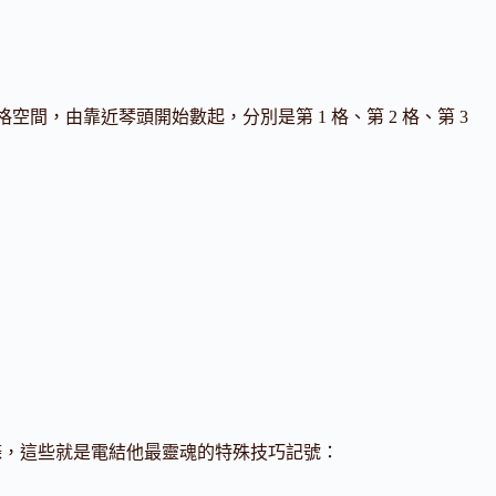
空間，由靠近琴頭開始數起，分別是第 1 格、第 2 格、第 3
。
字母或線條，這些就是電結他最靈魂的特殊技巧記號：