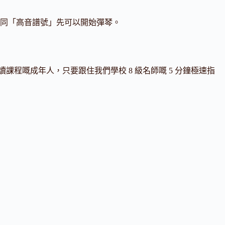
」同「高音譜號」先可以開始彈琴。
程嘅成年人，只要跟住我們學校 8 級名師嘅 5 分鐘極速指