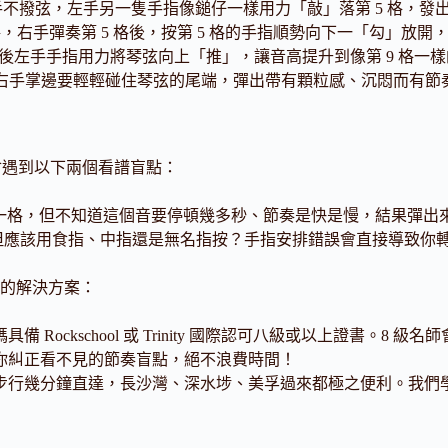
然後右手不撥弦，左手另一隻手指像鎚仔一樣用力「敲」落第 5 格，發
 3 格，右手彈奏第 5 格後，按第 5 格的手指順勢向下一「勾」放開
然後左手手指用力將琴弦向上「推」，讓音高提升到像第 9 格一樣的聲音
手掌邊要輕輕碰住琴弦的尾端，彈出帶有顆粒感、沉悶而有節奏感的咚咚
快就會遇到以下兩個看譜盲點：
一格，但不知道這個音要停頓幾多秒、節奏是快是慢，結果彈出
 格，但應該用食指、中指還是無名指按？手指安排錯誤會直接導致
的解決方案：
 Rockschool 或 Trinity 國際認可八級或以上證書。8
幫你糾正看不見的節奏盲點，絕不浪費時間！
步行幾分鐘直達，長沙灣、深水埗、美孚過來都極之便利。我們