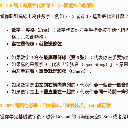
2. Tab 譜上的數字代表咩？（一圖感核心教學）
當你睇到橫線上寫住數字，例如 3、5 或者 0，這到底代表什麼
數字 = 琴格（Fret）
：數字代表你左手手指要按在結他指板上
格……如此類推。
寫在邊條線，就撳邊條弦
：
如果數字 3 寫在
最底那條線（第 6 弦）
：代表你左手要按
如果寫的是數字 0：代表「空弦音（Open String）
由左至右看，重疊就是和弦（Chord）
：
如果數字是
由左到右橫向排列
的，代表你要
一個音一個音
如果數字是
上下垂直疊在一起
的，代表你要
同一時間一齊
3. 2026 電結他必學：四大核心「帥氣技巧」Tab 譜符號
當你學完基礎數字後，想彈 Beyond 的《海闊天空》Solo 或者