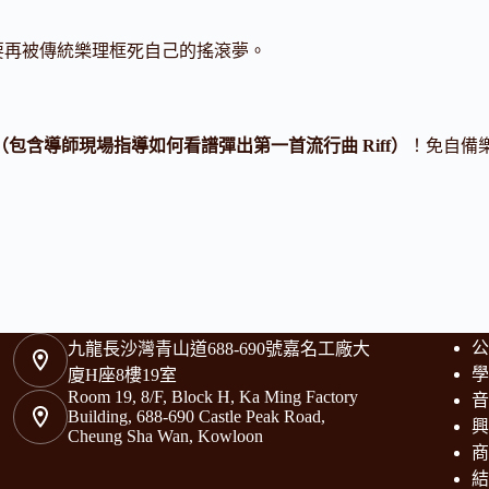
要再被傳統樂理框死自己的搖滾夢。
（包含導師現場指導如何看譜彈出第一首流行曲 Riff）
！免自備
公
九龍長沙灣青山道688-690號嘉名工廠大
學
廈H座8樓19室
Room 19, 8/F, Block H, Ka Ming Factory
音
Building, 688-690 Castle Peak Road,
興
Cheung Sha Wan, Kowloon
商
結