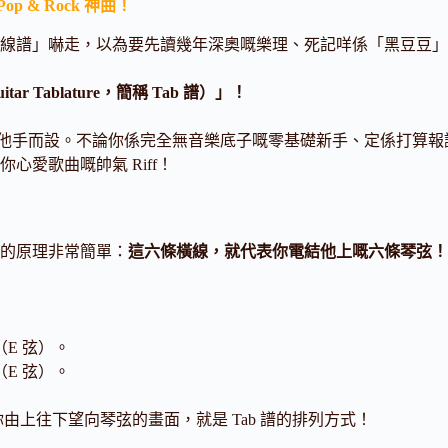
& Rock 神曲！
五線譜」嚇走，以為要先讀幾年深奧嘅樂理、死記咩係「黑豆豆
ablature，簡稱 Tab 譜）」！
他手而設。不論你係完全無音樂底子嘅零基礎新手、定係打算報讀課
心愛歌曲嘅帥氣 Riff！
它的原理非常簡單：
這六條橫線，就代表你電結他上嘅六條琴弦！
（E 弦）。
（E 弦）。
上往下望向琴弦的畫面，就是 Tab 譜的排列方式！