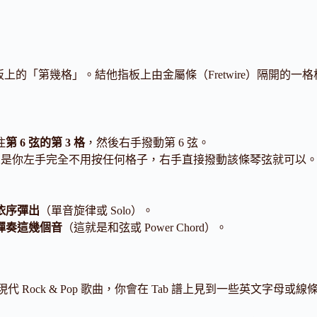
？
的「第幾格」。結他指板上由金屬條（Fretwire）隔開的一格格
住
第 6 弦的第 3 格
，然後右手撥動第 6 弦。
」。意思是你左手完全不用按任何格子，右手直接撥動該條琴弦就可以
依序彈出
（單音旋律或 Solo）。
彈奏這幾個音
（這就是和弦或 Power Chord）。
是現代 Rock & Pop 歌曲，你會在 Tab 譜上見到一些英文