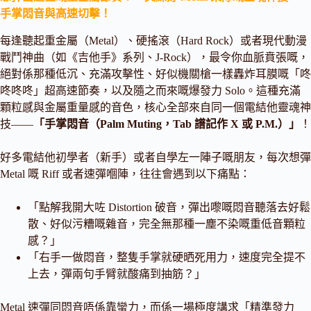
手掌悶音與高速切擊！
每逢聽起重金屬（Metal）、硬搖滾（Hard Rock）或者現代動漫
戰鬥神曲（如《吉他手》系列、J-Rock），最令你血脈賁張嘅，
絕對係那種低沉、充滿攻擊性、好似機關槍一樣轟炸耳膜嘅「咚
咚咚咚」超高速節奏，以及隨之而來嘅爆發力 Solo。這種充滿
顆粒感與金屬重量感的音色，核心全部來自同一個電結他靈魂神
技——
「手掌悶音（Palm Muting，Tab 譜記作 X 或 P.M.）」
！
好多電結他初學者（新手）或者自學左一陣子嘅朋友，每次想彈
Metal 嘅 Riff 或者速彈嗰陣，往往會遇到以下痛點：
「點解我開大咗 Distortion 破音，彈出嚟嘅悶音聽落去好鬆
散、好似污糟嘅雜音，完全無那種一塵不染嘅重低音顆粒
感？」
「右手一做悶音，整隻手掌就硬晒死用力，速度完全提不
上去，彈兩句手臂就酸痛到抽筋？」
Metal 速彈同悶音唔係靠蠻力，而係一場極度講求「精準發力