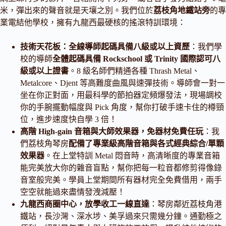
米，彈出來的聲音就是天壤之別。我們位於
荔枝角地鐵站旁
的專
業電結他學校，擁有九龍西最硬核的搖滾特訓環境：
技術天花板：全線導師起碼具備八級或以上資歷
：我們學
校的導師
全體起碼具備 Rockschool 或 Trinity 國際認可八
級或以上證書
。8 級名師們精通各種 Thrash Metal、
Metalcore、Djent 等高難度曲風與速彈技術。導師會一對一
坐在你正對面，用最科學的節拍器定頻爆發法，現場調校
你的手腕擺動幅度與 Pick 角度，幫你打破手速卡住的樽頸
位，進步速度快自學 3 倍！
高階 High-gain 音箱與大師效果器，免器材免費任玩
：我
們荔枝角琴房
配備了專業級高階音箱與各式經典綜合/單顆
效果器
。在上堂特訓 Metal 悶音時，高清晰度的專業音箱
能完美放大你的雜音盲點，幫你把每一粒音都修剪得像錄
音室般完美。學員上堂期間所有器材完全免費借用，兩手
空空就能過來盡情發洩減壓！
九龍西商圈中心，放學收工一線直達
：琴房鄰近荔枝角港
鐵站，長沙灣、深水埗、美孚過來只需幾分鐘。通勤極之