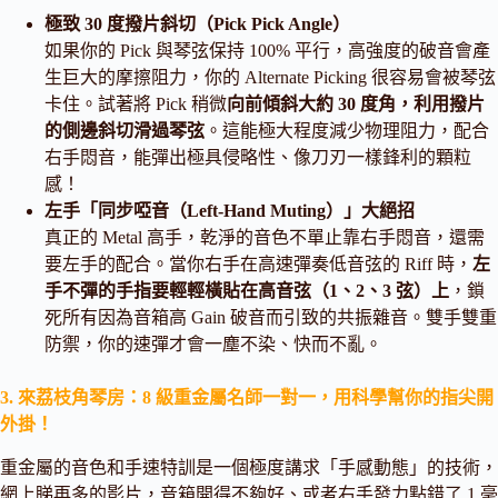
極致 30 度撥片斜切（Pick Pick Angle）
如果你的 Pick 與琴弦保持 100% 平行，高強度的破音會產
生巨大的摩擦阻力，你的 Alternate Picking 很容易會被琴弦
卡住。試著將 Pick 稍微
向前傾斜大約 30 度角，利用撥片
的側邊斜切滑過琴弦
。這能極大程度減少物理阻力，配合
右手悶音，能彈出極具侵略性、像刀刃一樣鋒利的顆粒
感！
左手「同步啞音（Left-Hand Muting）」大絕招
真正的 Metal 高手，乾淨的音色不單止靠右手悶音，還需
要左手的配合。當你右手在高速彈奏低音弦的 Riff 時，
左
手不彈的手指要輕輕橫貼在高音弦（1、2、3 弦）上
，鎖
死所有因為音箱高 Gain 破音而引致的共振雜音。雙手雙重
防禦，你的速彈才會一塵不染、快而不亂。
3. 來荔枝角琴房：8 級重金屬名師一對一，用科學幫你的指尖開
外掛！
重金屬的音色和手速特訓是一個極度講求「手感動態」的技術，
網上睇再多的影片，音箱開得不夠好、或者右手發力點錯了 1 毫