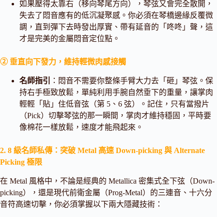
如果壓得太靠右（移向琴尾方向），琴弦又會完全散開，
失去了悶音應有的低沉凝聚感。你必須在琴橋邊緣反覆微
調，直到彈下去時發出厚實、帶有延音的「咚咚」聲，這
才是完美的金屬悶音定位點。
② 垂直向下發力，維持輕微肉感接觸
名師指引
：悶音不需要你整條手臂大力去「砸」琴弦。保
持右手極致放鬆，單純利用手腕自然垂下的重量，讓掌肉
輕輕「貼」住低音弦（第 5、6 弦）。記住，只有當撥片
（Pick）切擊琴弦的那一瞬間，掌肉才維持穩固，平時要
像棉花一樣放鬆，速度才能飛起來。
2. 8 級名師私傳：突破 Metal 高速 Down-picking 與 Alternate
Picking 極限
在 Metal 風格中，不論是經典的 Metallica 密集式全下弦（Down-
picking），還是現代前衛金屬（Prog-Metal）的三連音、十六分
音符高速切擊，你必須掌握以下兩大隱藏技術：