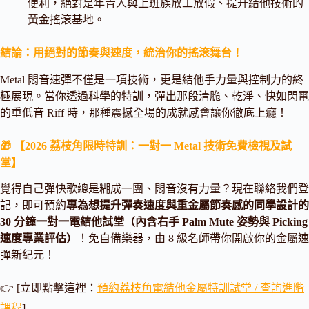
便利，絕對是年青人與上班族放工放假、提升結他技術的
黃金搖滾基地。
結論：用絕對的節奏與速度，統治你的搖滾舞台！
Metal 悶音速彈不僅是一項技術，更是結他手力量與控制力的終
極展現。當你透過科學的特訓，彈出那段清脆、乾淨、快如閃電
的重低音 Riff 時，那種震撼全場的成就感會讓你徹底上癮！
🎁 【2026 荔枝角限時特訓：一對一 Metal 技術免費檢視及試
堂】
覺得自己彈快歌總是糊成一團、悶音沒有力量？現在聯絡我們登
記，即可預約
專為想提升彈奏速度與重金屬節奏感的同學設計的
30 分鐘一對一電結他試堂（內含右手 Palm Mute 姿勢與 Picking
速度專業評估）
！免自備樂器，由 8 級名師帶你開啟你的金屬速
彈新紀元！
👉 [立即點擊這裡：
預約荔枝角電結他金屬特訓試堂 / 查詢進階
課程
]