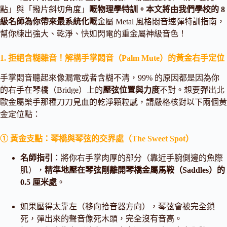
點」與「撥片斜切角度」
嘅物理學特訓。本文將由我們學校的 8
級名師為你帶來最系統化嘅
金屬 Metal 風格悶音速彈特訓指南，
幫你練出強大、乾淨、快如閃電的重金屬神級音色！
1. 拒絕含糊雜音！解構手掌悶音（Palm Mute）的黃金右手定位
手掌悶音聽起來像漏電或者含糊不清，99% 的原因都是因為你
的右手在琴橋（Bridge）上的
壓弦位置與力度
不對。想要彈出北
歐金屬樂手那種刀刀見血的乾淨顆粒感，請嚴格核對以下兩個黄
金定位點：
① 黃金支點：琴橋與琴弦的交界處（The Sweet Spot）
名師指引
：將你右手掌肉厚的部分（靠近手腕側邊的魚際
肌），
精準地壓在琴弦剛離開琴橋金屬馬鞍（Saddles）的
0.5 厘米處
。
如果壓得太靠左（移向拾音器方向），琴弦會被完全鎖
死，彈出來的聲音像死木頭，完全沒有音高。