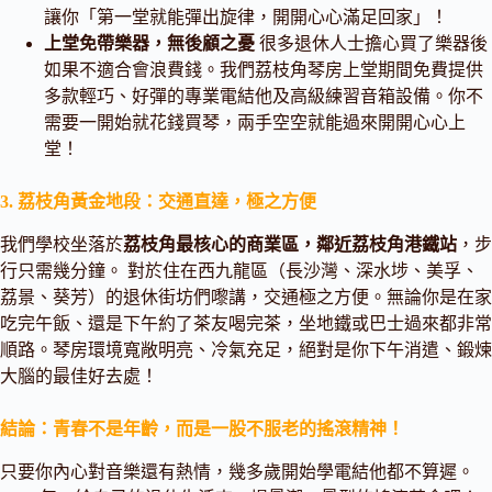
讓你「第一堂就能彈出旋律，開開心心滿足回家」！
上堂免帶樂器，無後顧之憂
很多退休人士擔心買了樂器後
如果不適合會浪費錢。我們荔枝角琴房上堂期間免費提供
多款輕巧、好彈的專業電結他及高級練習音箱設備。你不
需要一開始就花錢買琴，兩手空空就能過來開開心心上
堂！
3. 荔枝角黃金地段：交通直達，極之方便
我們學校坐落於
荔枝角最核心的商業區，鄰近荔枝角港鐵站
，步
行只需幾分鐘。 對於住在西九龍區（長沙灣、深水埗、美孚、
荔景、葵芳）的退休街坊們嚟講，交通極之方便。無論你是在家
吃完午飯、還是下午約了茶友喝完茶，坐地鐵或巴士過來都非常
順路。琴房環境寬敞明亮、冷氣充足，絕對是你下午消遣、鍛煉
大腦的最佳好去處！
結論：青春不是年齡，而是一股不服老的搖滾精神！
只要你內心對音樂還有熱情，幾多歲開始學電結他都不算遲。