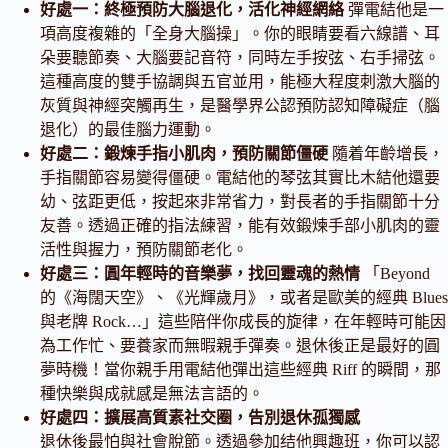
好處一：終極預防大腦退化，活化神經網絡
彈電結他是一
項高度複雜的「全身大腦操」。你的眼睛要看六線譜、耳
朵要聽節奏、大腦要記音符，同時左手按弦、右手掃弦。
這種高度的雙手協調與五官並用，能極大程度刺激大腦的
灰質與神經突觸再生，是醫學界公認預防認知障礙症（腦
退化）的最佳腦力運動。
好處二：鍛煉手指小肌肉，預防關節僵硬
隨着年齡增長，
手指關節容易變得僵硬。電結他的琴弦其實比木結他還要
幼、弦距更低，按起來非常省力，對長者的手指關節十分
友善。透過正確的指法練習，能有效鍛煉手部小肌肉的靈
活性與握力，預防關節老化。
好處三：圓年輕時的音樂夢，找回靈魂的熱情
「Beyond
的《海闊天空》、《光輝歲月》，或者是歐美的經典 Blues
與老牌 Rock…」這些陪伴你成長的旋律，在年輕時可能因
為工作忙、要養家而無暇親手彈奏。退休後正是最好的圓
夢時機！當你親手用電結他彈出這些經典 Riff 的瞬間，那
種快樂與成就感是無法言語的。
好處四：擴展高質素社交圈，告別退休孤獨感
退休後最怕與社會脫節。透過參加结他興趣班，你可以認