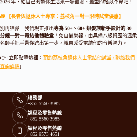
2026 年，給自己的退休生活來一場最潮、最型的搖滾革命吧！
🎁 【長者與退休人士專享：荔枝角一對一限時試堂優惠】
別再猶豫！我們現正推出
專為 50+、60+ 銀髮族新手設計的 30
分鐘一對一電結他體驗堂
！免自備樂器，由具備八級資歷的溫柔
名師手把手帶你跨出第一步，親自感受電結他的音樂魅力。
👉 [立即點擊這裡：
預約荔枝角退休人士電結他試堂 / 聯絡我們
查詢詳情
]
總務部
+852 5560 3985
課程及零售熱線
+852 5560 3985
課程及零售熱線
+852 9573 4651