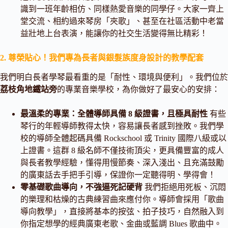
識到一班年齡相仿、同樣熱愛音樂的同學仔。大家一齊上
堂交流、相約過來琴房「夾歌」、甚至在社區活動中老當
益壯地上台表演，能讓你的社交生活變得無比精彩！
2. 尊榮貼心！我們專為長者與銀髮族度身設計的教學配套
我們明白長者學琴最看重的是「耐性、環境與便利」。我們位於
荔枝角地鐵站旁
的專業音樂學校，為你做好了最安心的安排：
最溫柔的專業：全體導師具備 8 級證書，且極具耐性
有些
琴行的年輕導師教得太快，容易讓長者感到挫敗。我們學
校的導師全體起碼具備 Rockschool 或 Trinity 國際八級或以
上證書。這群 8 級名師不僅技術頂尖，更具備豐富的成人
與長者教學經驗，懂得用慢節奏、深入淺出、且充滿鼓勵
的廣東話去手把手引導，保證你一定聽得明、學得會！
零基礎歌曲導向，不強逼死記硬背
我們拒絕用死板、沉悶
的樂理和枯燥的古典練習曲來應付你。導師會採用「歌曲
導向教學」，直接將基本的按弦、拍子技巧，自然融入到
你指定想學的經典廣東老歌、金曲或藍調 Blues 歌曲中。