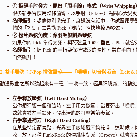
① 拒絕手肘發力，開啟「甩手腕」模式（Wrist Whipping
很多新手習慣用整條前臂、以手肘（Elbow）為圓心大
名師指引
：想像你剛洗完手，身邊沒有紙巾，你試圖
用手
轉的「巧勁」去帶動 Pick（撥片）輕快地掠過琴弦。
② 撥片過弦角度：像羽毛般劃過琴弦
如果你的 Pick 拿得太死、與琴弦呈 100% 垂直，Pick
名師指引
：握 Pick 的手指要保持微弱的彈性。當右手向
自然飆升！
2. 雙手聯防：J-Pop 掃弦靈魂——「嘖嘖」切音與啞音（Left & Righ
動漫歌曲之所以聽起來有一種「一收一放、極具彈跳感」的動態
左手釋放壓弦（Left-Hand Muting）
當你想彈響一個和弦時，左手用力撳實；當要彈出「嘖嘖
弦就會被左手鎖死，發出清脆的打擊樂節奏聲。
右手掌邊補刀（Right-Hand Cutting）
在某些特定節奏點，光靠左手放鬆還不夠乾淨。這時候，
收一放，那種 Funk-Rock 的彈跳律動感（Groove）就會