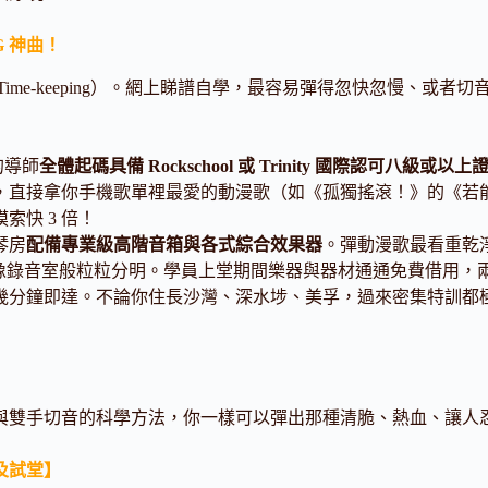
G 神曲！
Time-keeping）。網上睇譜自學，最容易彈得忽快忽慢、或者
的導師
全體起碼具備 Rockschool 或 Trinity 國際認可八級或以上
直接拿你手機歌單裡最愛的動漫歌（如《孤獨搖滾！》的《若能成
快 3 倍！
琴房
配備專業級高階音箱與各式綜合效果器
。彈動漫歌最看重乾淨的
g 練到像錄音室般粒粒分明。學員上堂期間樂器與器材通通免費借用
幾分鐘即達。不論你住長沙灣、深水埗、美孚，過來密集特訓都
鬆與雙手切音的科學方法，你一樣可以彈出那種清脆、熱血、讓人忍不
及試堂】