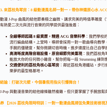
3. 來荔枝角琴房：8 級動漫風名師一對一，帶你神還原心水 AC
動漫 J-Pop 曲風的結他節奏極之幽微、講求完美的時值準確度（
有熱愛二次元與流行音樂的同學提供最強後盾：
全線導師起碼 8 級資歷，精通 ACG 音樂科學
：我們學校
流行編曲結構。上堂時，導師會採用一對一歌曲導向教學，
手腕的僵硬度，幫你微調切音時機，進步速度比自己自學摸索
高清晰度高階音箱設備，原音細節完美重現
：我們荔枝角
能放大你的任何微小雜音，幫你把每一段 Strummin
交通便利的荔枝角核心區琴房
：鄰近荔枝角港鐵站，步行
樂夢的最型格基地。
結論：打破次元壁，今個暑假用指尖引爆舞台！
J-Pop 與動漫音樂的結他線條雖然複雜，但只要掌握了手腕放
🎁 【2026 荔枝角限時特訓：一對一動漫曲風掃弦免費技術檢視