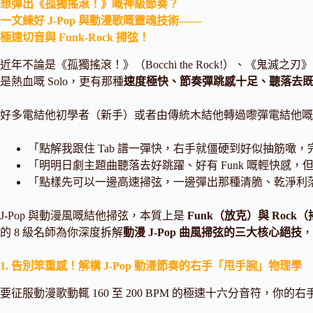
想彈出《孤獨搖滾！》嘅神級節奏？
一文練好 J-Pop 與動漫歌嘅靈魂技術——
極速切音與 Funk-Rock 掃弦！
近年不論是《孤獨搖滾！》（Bocchi the Rock!）、《鬼滅之刃》
是熱血嘅 Solo，更有那種
速度極快、節奏彈跳感十足、聽落去既清脆
好多電結他初學者（新手）或者由傳統木結他轉過嚟彈電結他嘅朋
「點解我跟住 Tab 譜一彈快，右手就僵硬到好似抽筋噉，完全
「明明日劇主題曲聽落去好跳躍、好有 Funk 嘅輕快感
「點樣先可以一邊高速掃弦，一邊彈出那種清脆、乾淨利落嘅
J-Pop 與動漫風嘅結他掃弦，本質上是
Funk（放克）與 Roc
的 8 級名師為你深度拆解
動漫 J-Pop 曲風掃弦的三大核心絕技
，
1. 告別笨重感！解構 J-Pop 動漫節奏的右手「甩手腕」物理學
要征服動漫歌動輒 160 至 200 BPM 的極速十六分音符，你