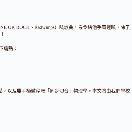
 ONE OK ROCK、Radwimps）嘅歌曲，最令結他手着迷嘅，除了
！
以下痛點：
鬆，以及雙手極微秒嘅「同步切音」物理學。本文將由我們學校