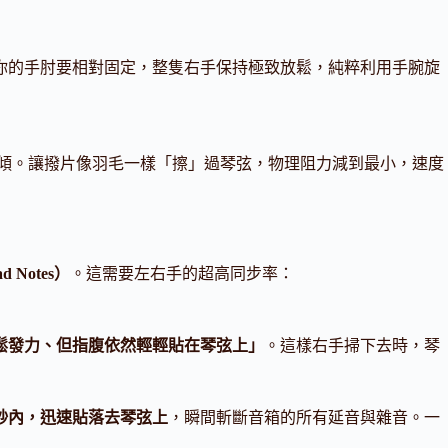
你的手肘要相對固定，整隻右手保持極致放鬆，純粹利用手腕旋
微向下微傾。讓撥片像羽毛一樣「擦」過琴弦，物理阻力減到最小，速度
 Notes）
。這需要左右手的超高同步率：
鬆發力、但指腹依然輕輕貼在琴弦上」
。這樣右手掃下去時，琴
秒內，迅速貼落去琴弦上
，瞬間斬斷音箱的所有延音與雜音。一