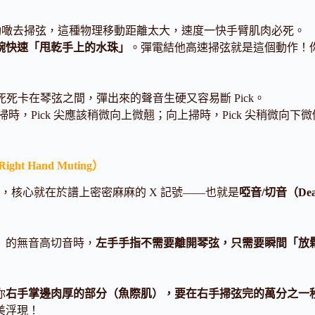
）
晃動噉去掃弦，這種物理移動距離太大，速度一快手臂肌肉必死。
腕快速「甩乾手上的水珠」
。彈電結他高速掃弦就是這個動作！
 就會死死卡在琴弦之間，彈出來的聲音生硬又容易斷 Pick。
下掃時，Pick 尖應該稍微向上微翹；向上掃時，Pick 尖稍
t Hand Muting）
，核心就在於譜上密密麻麻的 X 記號——也就是
啞音/切音（Dead
」的無音高切音時，
左手手指不需要離開琴弦，只需要瞬間「放
你
右手掌邊肉厚的部分（魚際肌），要在右手掃弦完的萬分之一
完美浮現！