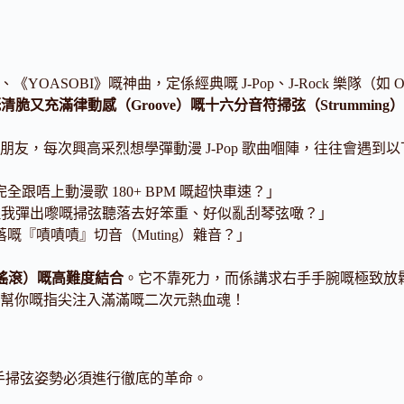
、《YOASOBI》嘅神曲，定係經典嘅 J-Pop、J-Rock 樂隊（如
又充滿律動感（Groove）嘅十六分音符掃弦（Strumming）
友，每次興高采烈想學彈動漫 J-Pop 歌曲嗰陣，往往會遇到
跟唔上動漫歌 180+ BPM 嘅超快車速？」
，但我彈出嚟嘅掃弦聽落去好笨重、好似亂刮琴弦噉？」
『嘖嘖嘖』切音（Muting）雜音？」
k（搖滾）嘅高難度結合
。它不靠死力，而係講求右手手腕嘅極致放
幫你嘅指尖注入滿滿嘅二次元熱血魂！
的右手掃弦姿勢必須進行徹底的革命。