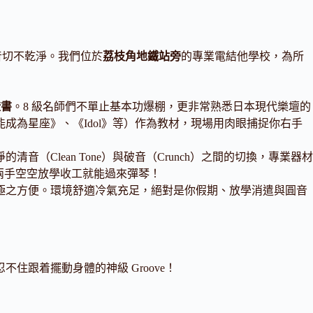
切音切不乾淨。我們位於
荔枝角地鐵站旁
的專業電結他學校，為所
證書
。8 級名師們不單止基本功爆棚，更非常熟悉日本現代樂壇的
為星座》、《Idol》等）作為教材，現場用肉眼捕捉你右手
清音（Clean Tone）與破音（Crunch）之間的切換，專業器材
，兩手空空放學收工就能過來彈琴！
極之方便。環境舒適冷氣充足，絕對是你假期、放學消遣與圓音
住跟着擺動身體的神級 Groove！