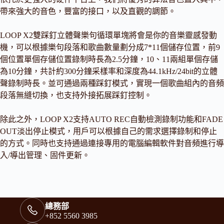
帶來強大的音色，豐富的接口，以及直觀的調節。
LOOP X2雙踩釘立體聲樂句循環單塊將會是你的音樂靈感發動
機，可以根據樂句段落和歌曲數量劃分成7*11個儲存位置，前9
個位置單個存儲位置錄制時長為2.5分鐘，10、11兩組單個存儲
為10分鐘，共計約300分鐘采樣率和深度為44.1kHz/24bit的立體
聲錄制時長。並可通過兩種踩釘模式，實現一個歌曲組內的音頻
段落無縫切換，也支持外接拓展踩釘控制。
除此之外，LOOP X2支持AUTO REC自動檢測錄制功能和FADE
OUT淡出停止模式，用戶可以根據自己的需求選擇錄制和停止
的方式。同時也支持通過連接專用的電腦編輯軟件對音頻進行導
入/導出管理、固件更新。
總務部
+852 5560 3985