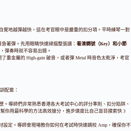
會不自覺地越彈越快，這在考官眼中是嚴重的扣分項。平時練琴一對
，不要盲目急著彈。先用眼睛快速掃描整張譜：
看清調號（Key）和小節
律動，彈奏時就不容易出錯。
了重金屬的 High-gain 破音，或者彈 Metal 時音色太乾淨，考官
訓配套：
八級或以上資歷。導師們非常熟悉香港各大考試中心的評分準則、扣分陷阱、
指出盲點，幫你用最科學的方法高效搶分，進步速度比自己盲目摸索快 3
的器材設定。導師會現場教你如何在考試時快速調校 Amp，確保你不