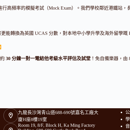
行高頻率的模擬考試（Mock Exam）。我們學校鄰近港鐵
書更能轉換為英國 UCAS 分數，對本地中小學升學及海外留學嘅 Por
估】
預約
30 分鐘一對一電結他考級水平評估及試堂
！免自備樂器，由
公
九龍長沙灣青山道688-690號嘉名工廠大
學
廈H座8樓19室
Room 19, 8/F, Block H, Ka Ming Factory
音