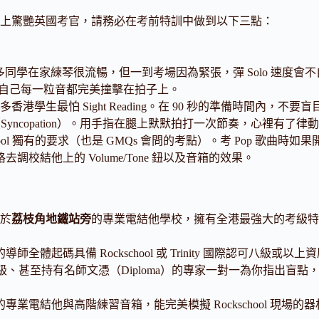
上驚艷英國考官，請務必在考前特訓中做到以下三點：
多同學在家練琴很流暢，但一到考場因為緊張，彈 Solo 速度
器，確保自己每一粒音都完美撞擊在拍子上。
多香港學生最怕 Sight Reading。在 90 秒的準備時間內
yncopation）。用手指在腿上默默拍打一次節奏，心裡有了
chool 獨有的要求（也是 GMQs 會問的考點）。考 Pop 歌曲時如果開
結他上的 Volume/Tone 鈕以及音箱的效果。
於
荔枝角地鐵站旁
的專業電結他學校，擁有全港最強大的考級特
導師全體起碼具備 Rockschool 或 Trinity 國際認可
真正考過 8 級、甚至持有名師文憑（Diploma）的專家一對一為你
專業電結他與高階練習音箱，能完美模擬 Rockschool 現場