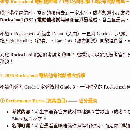
想考 Rockschool 電結他證書？1對1名師拆解 1-8級考試結
喺香港學電結他，當你的技術去到一定水平，或者想幫小朋友豐富
Rockschool (RSL) 電結他考試
無疑係全港最權威、含金量最高、
不過，Rockschool 考級由 Debut（入門）一直到 Gra
堆 Sight Reading（視奏）、Ear Tests（聽力測試）同樂
到底 Rockschool 電結他考試考啲咩？ 點樣先可以避免被考官扣分
秘訣！
1. 2026 Rockschool 電結他考試結構大拆解
不論你係考 Grade 1 定係衝刺 Grade 8，一個標準的 Rock
① Performance Pieces (演奏曲目) —— 佔分最高
考試內容
：考生需要從官方教材中挑選 3 首歌曲（或者 2 首官方歌 
Blues 及 Jazz 等。
名師叮囑
：考官最看重嘅唔係你彈得有幾快，而是你的
時值