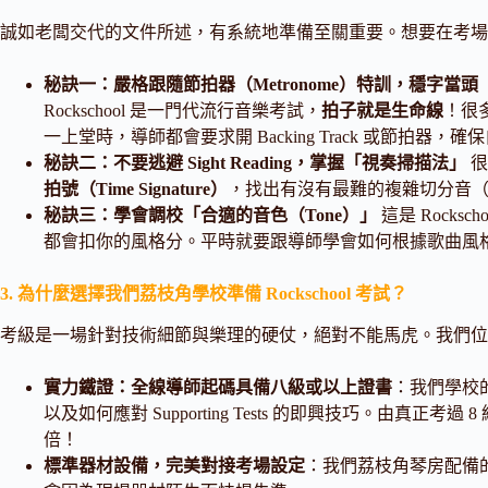
誠如老闆交代的文件所述，有系統地準備至關重要。想要在考場
秘訣一：嚴格跟隨節拍器（Metronome）特訓，穩字當頭
Rockschool 是一門代流行音樂考試，
拍子就是生命線
！很
一上堂時，導師都會要求開 Backing Track 或節拍
秘訣二：不要逃避 Sight Reading，掌握「視奏掃描法」
很
拍號（Time Signature）
，找出有沒有最難的複雜切分音（S
秘訣三：學會調校「合適的音色（Tone）」
這是 Rocks
都會扣你的風格分。平時就要跟導師學會如何根據歌曲風格去調校
3. 為什麼選擇我們荔枝角學校準備 Rockschool 考試？
考級是一場針對技術細節與樂理的硬仗，絕對不能馬虎。我們位
實力鐵證：全線導師起碼具備八級或以上證書
：我們學校的
以及如何應對 Supporting Tests 的即興技巧。由
倍！
標準器材設備，完美對接考場設定
：我們荔枝角琴房配備的