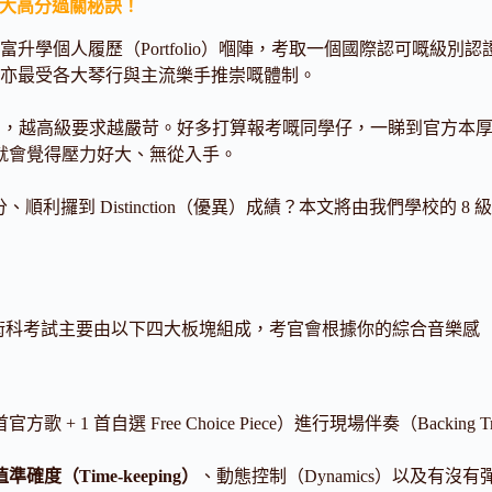
構與三大高分過關秘訣！
升學個人履歷（Portfolio）嗰陣，考取一個國際認可嘅級
亦最受各大琴行與主流樂手推崇嘅體制。
de 8（八級），越高級要求越嚴苛。好多打算報考嘅同學仔，一睇到官方
理問答，就會覺得壓力好大、無從入手。
、順利攞到 Distinction（優異）成績？本文將由我們學校的 8 
school 術科考試主要由以下四大板塊組成，考官會根據你的綜合音樂感（M
+ 1 首自選 Free Choice Piece）進行現場伴奏（Backing 
準確度（Time-keeping）
、動態控制（Dynamics）以及有沒