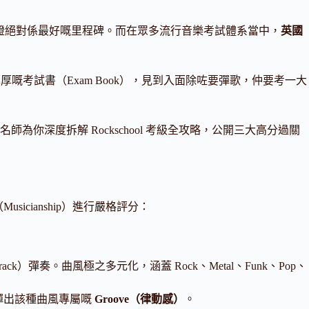
別認證絕對係最好嘅里程碑。而在眾多流行音樂考試體系當中，
英國
本厚厚嘅考試書（Exam Book），見到入面除咗要彈歌，仲要考一大
級名師為你深度拆解 Rockschool 考級全攻略，公開三大高分過關
usicianship）進行嚴格評分：
Track）彈奏。曲風極之多元化，涵蓋 Rock、Metal、Funk、Pop、
有彈出該種曲風專屬嘅
Groove（律動感）
。