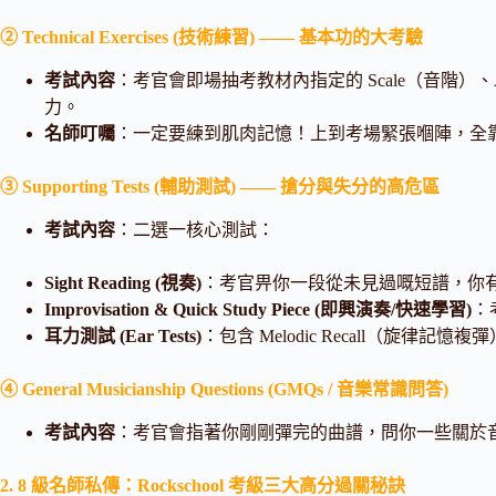
② Technical Exercises (技術練習) —— 基本功的大考驗
考試內容
：考官會即場抽考教材內指定的 Scale（音階）、Arp
力。
名師叮囑
：一定要練到肌肉記憶！上到考場緊張嗰陣，全
③ Supporting Tests (輔助測試) —— 搶分與失分的高危區
考試內容
：二選一核心測試：
Sight Reading (視奏)
：考官畀你一段從未見過嘅短譜，你有 9
Improvisation & Quick Study Piece (即興演奏/快速學習)
：
耳力測試 (Ear Tests)
：包含 Melodic Recall（旋律記憶複彈
④ General Musicianship Questions (GMQs / 音樂常識問答)
考試內容
：考官會指著你剛剛彈完的曲譜，問你一些關於音樂
2. 8 級名師私傳：Rockschool 考級三大高分過關秘訣