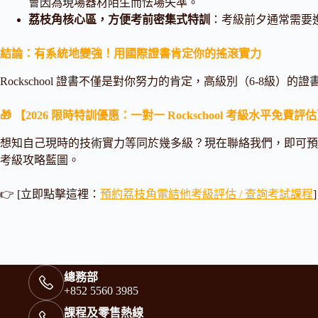
會因為現場器材陌生而怯場失準。
荔枝角核心區，方便考前密集式特訓
：考級前夕通常需要進
結論：有系統地變強！用國際證書肯定你的搖滾實力
Rockschool 證書不僅是對你努力的肯定，高級別（6-8級）的證
🎁 【2026 限時特訓優惠：一對一 Rockschool 考級水平免費評
想知自己現時的技術實力等同於幾多級？現在聯絡我們，即可
考級攻略藍圖。
👉 [立即點擊這裡：
預約荔枝角電結他考級評估 / 查詢考試課程
]
總務部
+852 5560 3985
課程及零售熱線