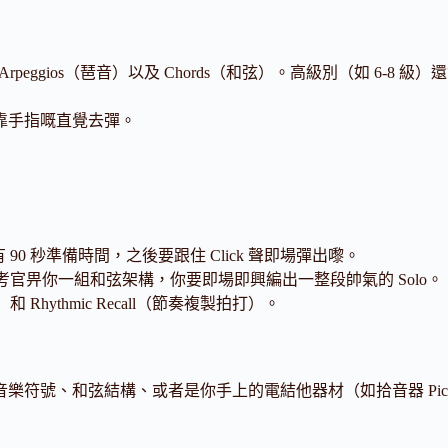
eggios（琶音）以及 Chords（和弦）。高級別（如 6-8 級）還
靠手指嘅直覺去彈。
0 秒準備時間，之後要跟住 Click 聲即場彈出嚟。
考官畀你一組和弦架構，你要即場即興編出一整段帥氣的 Solo。
）和 Rhythmic Recall（節奏複製拍打）。
符號、和弦結構、或者是你手上的電結他器材（如拾音器 Pick