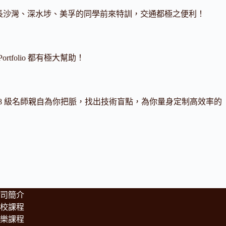
站，長沙灣、深水埗、美孚的同學前來特訓，交通都極之便利！
tfolio 都有極大幫助！
 8 級名師親自為你把脈，找出技術盲點，為你量身定制高效率的
司簡介
校課程
樂課程